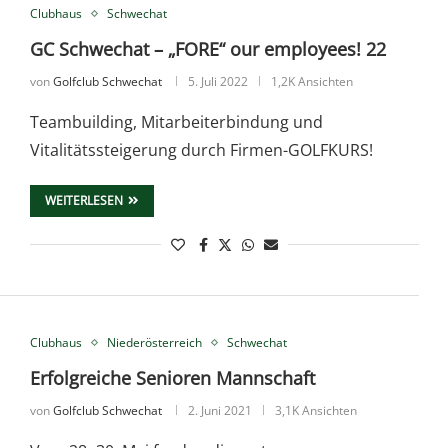
Clubhaus
Schwechat
GC Schwechat – „FORE“ our employees! 22
von
Golfclub Schwechat
5. Juli 2022
1,2K Ansichten
Teambuilding, Mitarbeiterbindung und
Vitalitätssteigerung durch Firmen-GOLFKURS!
WEITERLESEN
Clubhaus
Niederösterreich
Schwechat
Erfolgreiche Senioren Mannschaft
von
Golfclub Schwechat
2. Juni 2021
3,1K Ansichten