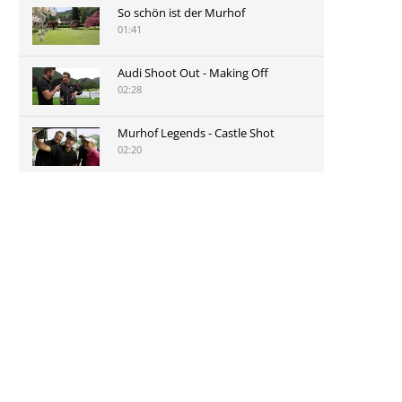
So schön ist der Murhof
01:41
Audi Shoot Out - Making Off
02:28
Murhof Legends - Castle Shot
02:20
Murhof Legends 2019 - Highlights
der Staysure Tour am Murhof
02:48