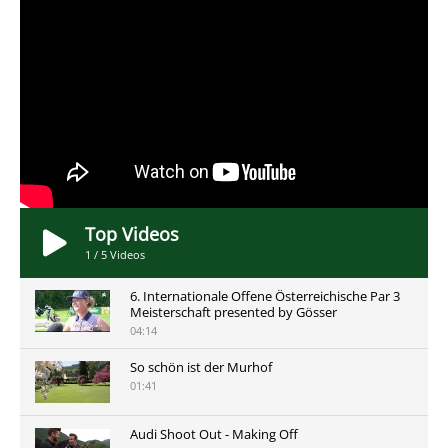
Top Videos
1
/
5
Videos
6. Internationale Offene Österreichische Par 3
Meisterschaft presented by Gösser
04:14
So schön ist der Murhof
01:41
Audi Shoot Out - Making Off