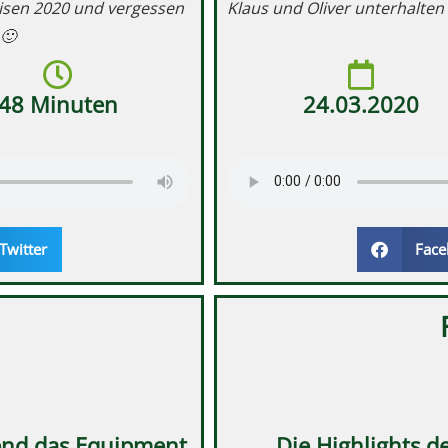
Eisen 2020 und vergessen
Klaus und Oliver unterhalten 
🙂
48 Minuten
24.03.2020
Twitter
Face
end das Equipment
Die Highlights d