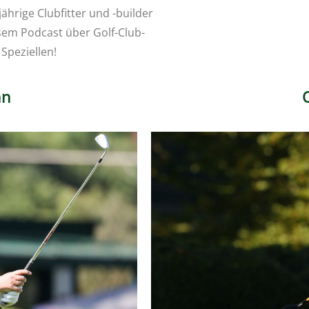
ährige Clubfitter und -builder
em Podcast über Golf-Club-
Speziellen!
nn