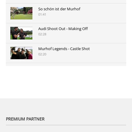
So schön ist der Murhof
01:41
Audi Shoot Out - Making Off
02:28
Murhof Legends - Castle Shot
02:20
Murhof Legends 2019 - Highlights der Staysure
Tour am Murhof
02:48
PREMIUM PARTNER