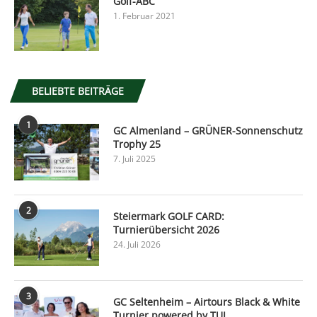
Golf-ABC
1. Februar 2021
BELIEBTE BEITRÄGE
1
GC Almenland – GRÜNER-Sonnenschutz
Trophy 25
7. Juli 2025
2
Steiermark GOLF CARD:
Turnierübersicht 2026
24. Juli 2026
3
GC Seltenheim – Airtours Black & White
Turnier powered by TUI