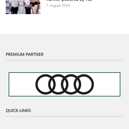
7. August 2026
PREMIUM PARTNER
QUICK-LINKS