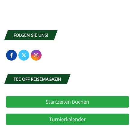
FOLGEN SIE UNS!
TEE OFF REISEMAGAZIN
Startzeiten buchen
Turnierkalender