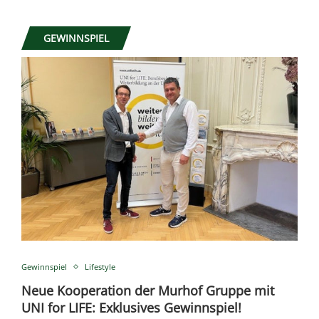
GEWINNSPIEL
Gewinnspiel
Lifestyle
Neue Kooperation der Murhof Gruppe mit
UNI for LIFE: Exklusives Gewinnspiel!