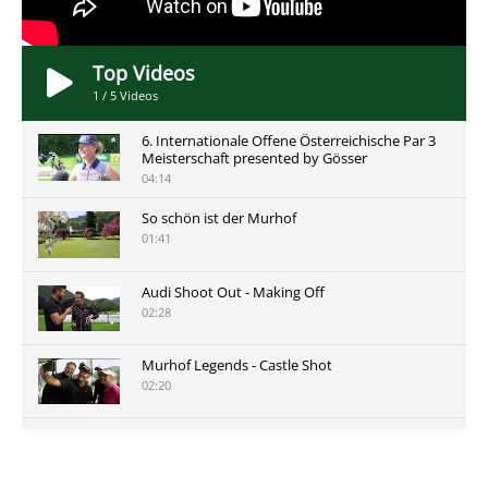
Top Videos
1
/
5
Videos
6. Internationale Offene Österreichische Par 3
Meisterschaft presented by Gösser
04:14
So schön ist der Murhof
01:41
Audi Shoot Out - Making Off
02:28
Murhof Legends - Castle Shot
02:20
Murhof Legends 2019 - Highlights der Staysure
Tour am Murhof
02:48