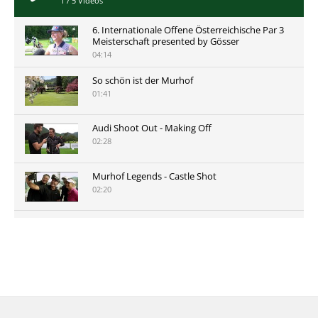
1
/
5
Videos
6. Internationale Offene Österreichische Par 3
Meisterschaft presented by Gösser
04:14
So schön ist der Murhof
01:41
Audi Shoot Out - Making Off
02:28
Murhof Legends - Castle Shot
02:20
Murhof Legends 2019 - Highlights der Staysure
Tour am Murhof
02:48