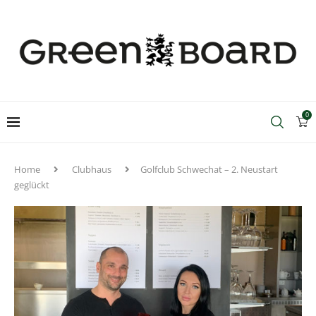
0
Home
Clubhaus
Golfclub Schwechat – 2. Neustart
geglückt