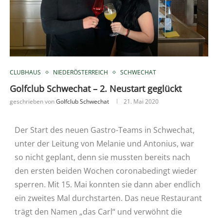
CLUBHAUS
NIEDERÖSTERREICH
SCHWECHAT
Golfclub Schwechat – 2. Neustart geglückt
geschrieben von
Golfclub Schwechat
21. Mai 2020
Der Start des neuen Gastro-Teams in Schwechat,
unter der Leitung von Melanie und Antonius, war
so nicht geplant, denn sie mussten bereits nach
den ersten beiden Wochen coronabedingt wieder
sperren. Mit 15. Mai konnten sie dann aber endlich
ein zweites Mal durchstarten. Das neue Restaurant
trägt den Namen „das Carl“ und verwöhnt die