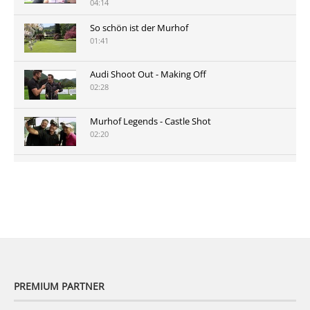
04:14
So schön ist der Murhof
01:41
Audi Shoot Out - Making Off
02:28
Murhof Legends - Castle Shot
02:20
Murhof Legends 2019 - Highlights der Staysure
Tour am Murhof
02:48
PREMIUM PARTNER