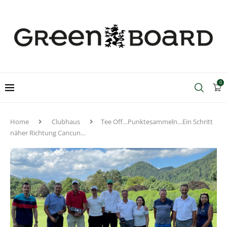
0
Home
Clubhaus
Tee Off…Punktesammeln…Ein Schritt
näher Richtung Cancun…