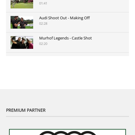
01:41
Audi Shoot Out - Making Off
02:28
Murhof Legends - Castle Shot
02:20
Murhof Legends 2019 - Highlights der Staysure
Tour am Murhof
02:48
PREMIUM PARTNER