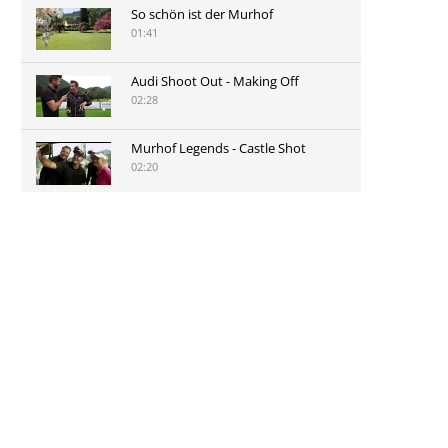
So schön ist der Murhof
01:41
Audi Shoot Out - Making Off
02:28
Murhof Legends - Castle Shot
02:20
Murhof Legends 2019 - Highlights
der Staysure Tour am Murhof
02:48