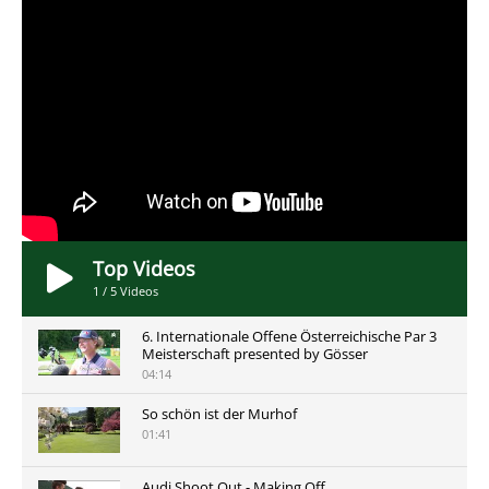
Top Videos
1
/
5
Videos
6. Internationale Offene Österreichische Par 3
Meisterschaft presented by Gösser
04:14
So schön ist der Murhof
01:41
Audi Shoot Out - Making Off