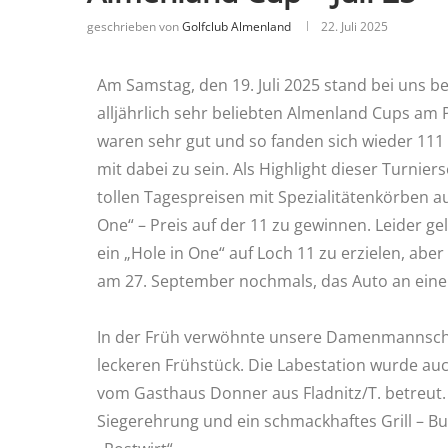
geschrieben von
Golfclub Almenland
22. Juli 2025
Am Samstag, den 19. Juli 2025 stand bei uns b
alljährlich sehr beliebten Almenland Cups am
waren sehr gut und so fanden sich wieder 111
mit dabei zu sein. Als Highlight dieser Turnier
tollen Tagespreisen mit Spezialitätenkörben a
One“ – Preis auf der 11 zu gewinnen. Leider g
ein „Hole in One“ auf Loch 11 zu erzielen, ab
am 27. September nochmals, das Auto an eine
In der Früh verwöhnte unsere Damenmannscha
leckeren Frühstück. Die Labestation wurde au
vom Gasthaus Donner aus Fladnitz/T. betreut. 
Siegerehrung und ein schmackhaftes Grill – Bu