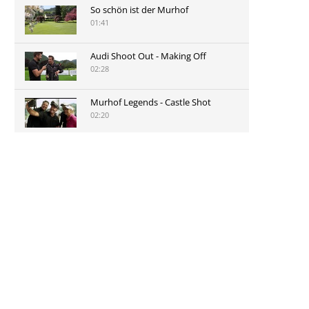
So schön ist der Murhof
01:41
Audi Shoot Out - Making Off
02:28
Murhof Legends - Castle Shot
02:20
Murhof Legends 2019 - Highlights
der Staysure Tour am Murhof
02:48