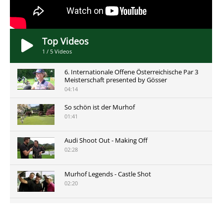
Top Videos
1
/
5
Videos
6. Internationale Offene Österreichische Par 3
Meisterschaft presented by Gösser
04:14
So schön ist der Murhof
01:41
Audi Shoot Out - Making Off
02:28
Murhof Legends - Castle Shot
02:20
Murhof Legends 2019 - Highlights der Staysure
Tour am Murhof