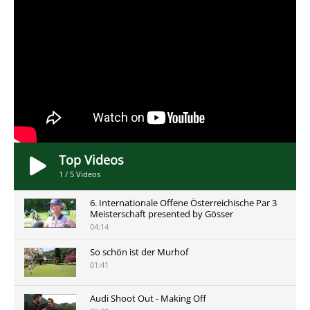
Top Videos
1
/
5
Videos
6. Internationale Offene Österreichische Par 3
Meisterschaft presented by Gösser
04:14
So schön ist der Murhof
01:41
Audi Shoot Out - Making Off