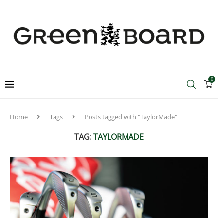
0
Home
Tags
Posts tagged with "TaylorMade"
TAG:
TAYLORMADE