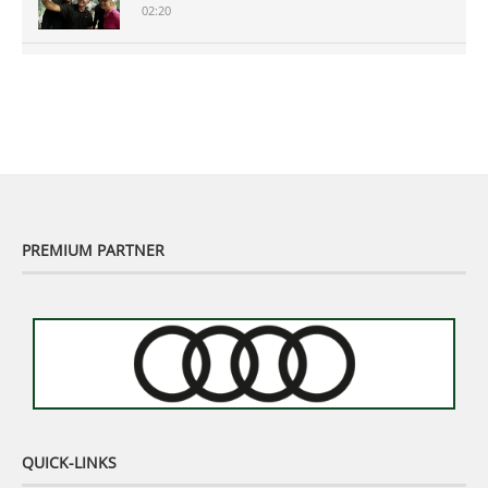
02:20
Murhof Legends 2019 - Highlights der Staysure
Tour am Murhof
02:48
PREMIUM PARTNER
QUICK-LINKS