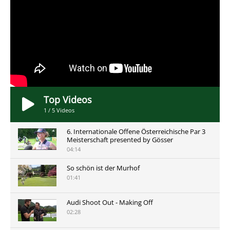
Top Videos
1
/
5
Videos
6. Internationale Offene Österreichische Par 3
Meisterschaft presented by Gösser
04:14
So schön ist der Murhof
01:41
Audi Shoot Out - Making Off
02:28