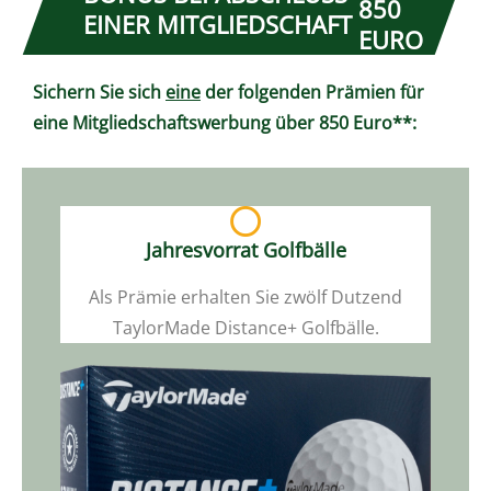
850
EINER MITGLIEDSCHAFT
EURO
Sichern Sie sich
eine
der folgenden Prämien für
eine Mitgliedschaftswerbung über 850 Euro**:
Jahresvorrat Golfbälle
Als Prämie erhalten Sie zwölf Dutzend
TaylorMade Distance+ Golfbälle.