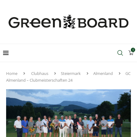
0
Home
Clubhaus
Steiermark
Almenland
GC
Almenland – Clubmeisterschaften 24