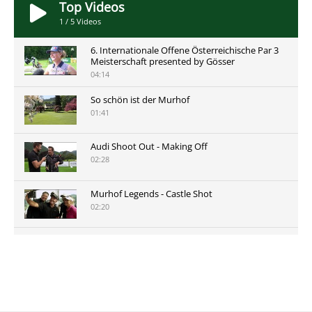
Top Videos
1
/
5
Videos
6. Internationale Offene Österreichische Par 3
Meisterschaft presented by Gösser
04:14
So schön ist der Murhof
01:41
Audi Shoot Out - Making Off
02:28
Murhof Legends - Castle Shot
02:20
Murhof Legends 2019 - Highlights der Staysure
Tour am Murhof
02:48