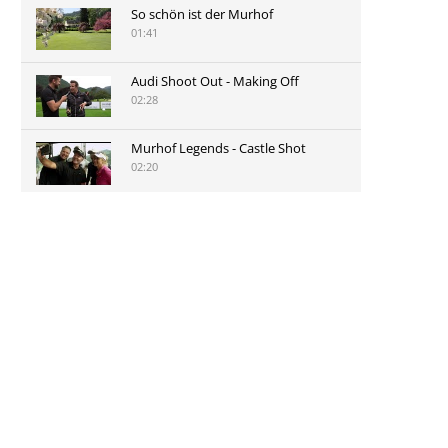
So schön ist der Murhof
01:41
Audi Shoot Out - Making Off
02:28
Murhof Legends - Castle Shot
02:20
Murhof Legends 2019 - Highlights
der Staysure Tour am Murhof
02:48