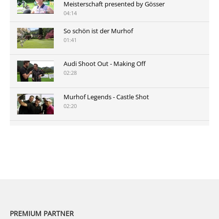
Meisterschaft presented by Gösser
04:14
So schön ist der Murhof
01:41
Audi Shoot Out - Making Off
02:28
Murhof Legends - Castle Shot
02:20
Murhof Legends 2019 - Highlights der Staysure
Tour am Murhof
02:48
PREMIUM PARTNER