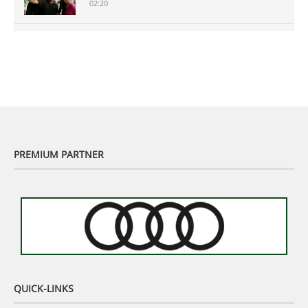
02:20
Murhof Legends 2019 - Highlights der Staysure
Tour am Murhof
02:48
PREMIUM PARTNER
QUICK-LINKS