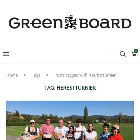
0
Home
Tags
Posts tagged with "Herbstturnier"
TAG:
HERBSTTURNIER