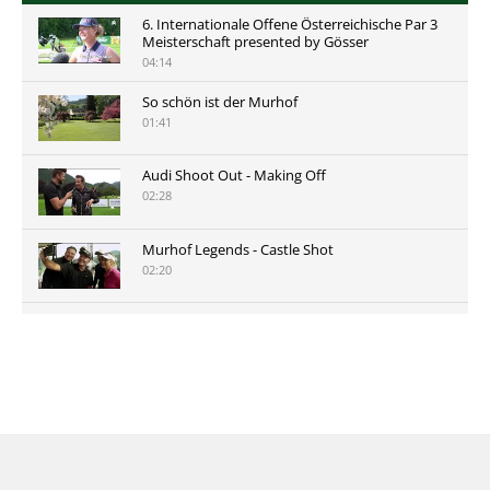
6. Internationale Offene Österreichische Par 3
Meisterschaft presented by Gösser
04:14
So schön ist der Murhof
01:41
Audi Shoot Out - Making Off
02:28
Murhof Legends - Castle Shot
02:20
Murhof Legends 2019 - Highlights der Staysure
Tour am Murhof
02:48