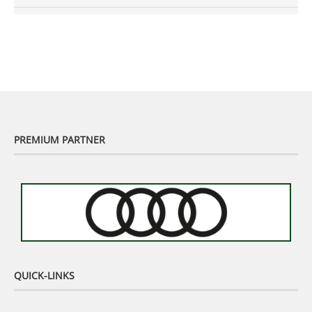
Murhof Legends 2019 - Highlights der Staysure
Tour am Murhof
02:48
PREMIUM PARTNER
QUICK-LINKS