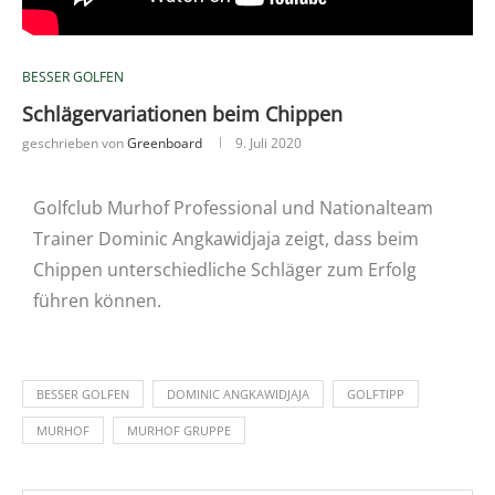
BESSER GOLFEN
Schlägervariationen beim Chippen
geschrieben von
Greenboard
9. Juli 2020
Golfclub Murhof Professional und Nationalteam
Trainer Dominic Angkawidjaja zeigt, dass beim
Chippen unterschiedliche Schläger zum Erfolg
führen können.
BESSER GOLFEN
DOMINIC ANGKAWIDJAJA
GOLFTIPP
MURHOF
MURHOF GRUPPE