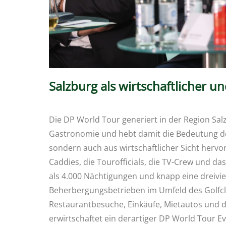
Salzburg als wirtschaftlicher u
Die DP World Tour generiert in der Region Sa
Gastronomie und hebt damit die Bedeutung der
sondern auch aus wirtschaftlicher Sicht hervor
Caddies, die Tourofficials, die TV-Crew und d
als 4.000 Nächtigungen und knapp eine dreivie
Beherbergungsbetrieben im Umfeld des Golfcl
Restaurantbesuche, Einkäufe, Mietautos und d
erwirtschaftet ein derartiger DP World Tour E