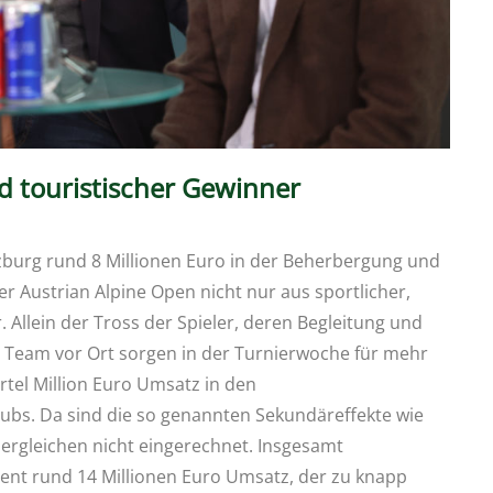
nd touristischer Gewinner
lzburg rund 8 Millionen Euro in der Beherbergung und
 Austrian Alpine Open nicht nur aus sportlicher,
. Allein der Tross der Spieler, deren Begleitung und
as Team vor Ort sorgen in der Turnierwoche für mehr
rtel Million Euro Umsatz in den
ubs. Da sind die so genannten Sekundäreffekte wie
ergleichen nicht eingerechnet. Insgesamt
vent rund 14 Millionen Euro Umsatz, der zu knapp