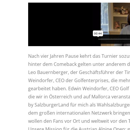
Nach vier Jahren Pause kehrt das Turnier sozu
hinter dem Comeback gelten unter anderem 
Leo Bauernberger, der Geschäftsführer der Ti
Weindorfer, CEO der Golfenterprises, die mehr
gearbeitet haben. Edwin Weindorfer, CEO Golf
die wir in Österreich und auf Mallorca veranst
by SalzburgerLand für mich als Wahlsalzburge
dem großen internationalen Netzwerk bringen
wollen den Fans vor Ort und weltweit vor den 
Unsere Mission für die Austrian Alpine Open: