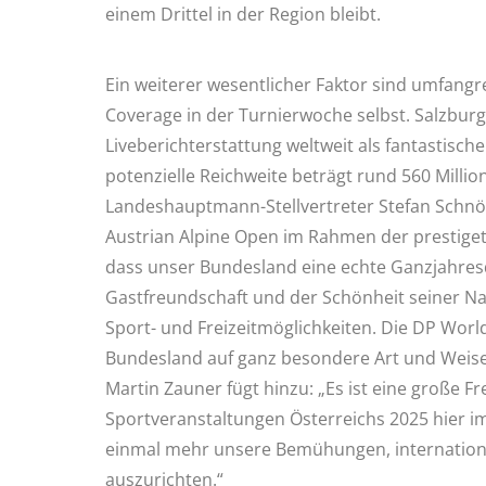
einem Drittel in der Region bleibt.
Ein weiterer wesentlicher Faktor sind umfangr
Coverage in der Turnierwoche selbst. Salzbur
Liveberichterstattung weltweit als fantastische
potenzielle Reichweite beträgt rund 560 Milli
Landeshauptmann-Stellvertreter Stefan Schnöll 
Austrian Alpine Open im Rahmen der prestige
dass unser Bundesland eine echte Ganzjahresd
Gastfreundschaft und der Schönheit seiner Nat
Sport- und Freizeitmöglichkeiten. Die DP World
Bundesland auf ganz besondere Art und Weise w
Martin Zauner fügt hinzu: „Es ist eine große F
Sportveranstaltungen Österreichs 2025 hier im
einmal mehr unsere Bemühungen, internationa
auszurichten.“