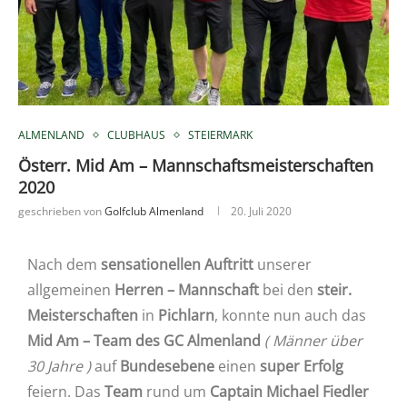
ALMENLAND
CLUBHAUS
STEIERMARK
Österr. Mid Am – Mannschaftsmeisterschaften
2020
geschrieben von
Golfclub Almenland
20. Juli 2020
Nach dem
sensationellen Auftritt
unserer
allgemeinen
Herren – Mannschaft
bei den
steir.
Meisterschaften
in
Pichlarn
, konnte nun auch das
Mid Am – Team des GC Almenland
( Männer über
30 Jahre )
auf
Bundesebene
einen
super Erfolg
feiern. Das
Team
rund um
Captain Michael Fiedler