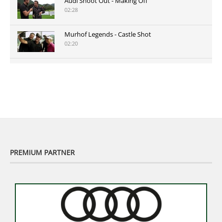
Audi Shoot Out - Making Off
02:28
Murhof Legends - Castle Shot
02:20
Murhof Legends 2019 - Highlights der Staysure
Tour am Murhof
02:48
PREMIUM PARTNER