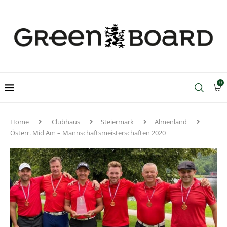
0
Home
Clubhaus
Steiermark
Almenland
Österr. Mid Am – Mannschaftsmeisterschaften 2020