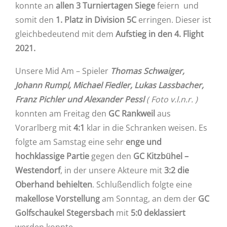
konnte an
allen 3 Turniertagen
Siege
feiern und
somit den
1. Platz in Division 5C
erringen. Dieser ist
gleichbedeutend mit dem
Aufstieg in den 4. Flight
2021.
Unsere Mid Am – Spieler
Thomas Schwaiger,
Johann Rumpl, Michael Fiedler, Lukas Lassbacher,
Franz Pichler und Alexander Pessl
( Foto v.l.n.r. )
konnten am Freitag den
GC Rankweil
aus
Vorarlberg mit
4:1
klar in die Schranken weisen. Es
folgte am Samstag eine sehr
enge und
hochklassige Partie
gegen den
GC Kitzbühel –
Westendorf
, in der unsere Akteure mit
3:2 die
Oberhand behielten
. Schlußendlich folgte eine
makellose Vorstellung
am Sonntag, an dem der
GC
Golfschaukel Stegersbach
mit
5:0 deklassiert
werden konnte.