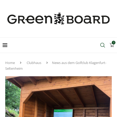
0
Home
Clubhaus
News aus dem Golfclub Klagenfurt-
Seltenheim