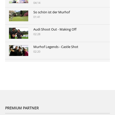
04:14
So schön ist der Murhof
01:41
Audi Shoot Out - Making Off
02:28
Murhof Legends - Castle Shot
02:20
Murhof Legends 2019 - Highlights der Staysure
Tour am Murhof
02:48
PREMIUM PARTNER