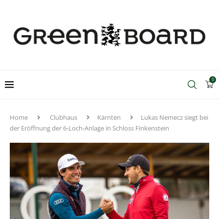
0
Home
Clubhaus
Kärnten
Lukas Nemecz siegt bei
der Eröffnung der 6-Loch-Anlage in Schloss Finkenstein