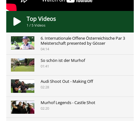
Top Videos
1
/
5
Videos
6. Internationale Offene Österreichische Par 3
Meisterschaft presented by Gösser
04:14
So schön ist der Murhof
01:41
Audi Shoot Out - Making Off
02:28
Murhof Legends - Castle Shot
02:20
Murhof Legends 2019 - Highlights der Staysure
Tour am Murhof
02:48