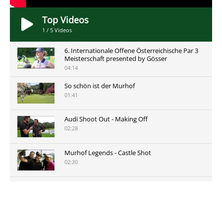
Top Videos
1
/
5
Videos
6. Internationale Offene Österreichische Par 3
Meisterschaft presented by Gösser
04:14
So schön ist der Murhof
01:41
Audi Shoot Out - Making Off
02:28
Murhof Legends - Castle Shot
02:20
Murhof Legends 2019 - Highlights der Staysure
Tour am Murhof
02:48