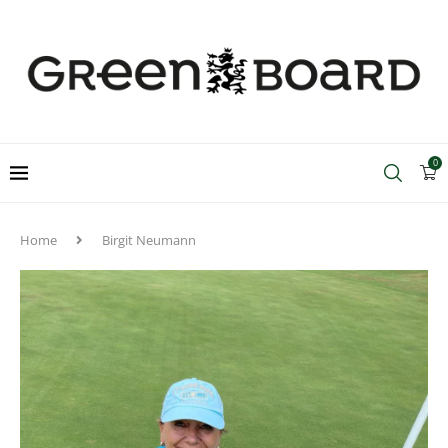
0
Home
Birgit Neumann