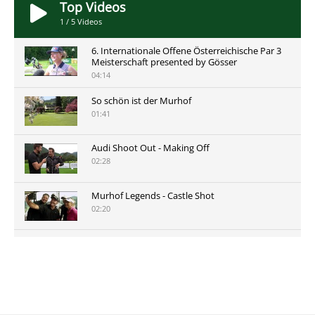
Top Videos
1
/
5
Videos
6. Internationale Offene Österreichische Par 3
Meisterschaft presented by Gösser
04:14
So schön ist der Murhof
01:41
Audi Shoot Out - Making Off
02:28
Murhof Legends - Castle Shot
02:20
Murhof Legends 2019 - Highlights der Staysure
Tour am Murhof
02:48