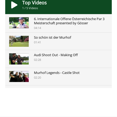
Top Videos
1
/
5
Videos
6. Internationale Offene Österreichische Par 3
Meisterschaft presented by Gösser
04:14
So schön ist der Murhof
01:41
Audi Shoot Out - Making Off
02:28
Murhof Legends - Castle Shot
02:20
Murhof Legends 2019 - Highlights der Staysure
Tour am Murhof
02:48