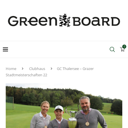
0
Home
Clubhaus
GC Thalersee – Grazer
Stadtmeisterschaften 22