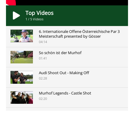
Top Videos
1
/
5
Videos
6. Internationale Offene Österreichische Par 3
Meisterschaft presented by Gösser
04:14
So schön ist der Murhof
01:41
Audi Shoot Out - Making Off
02:28
Murhof Legends - Castle Shot
02:20
Murhof Legends 2019 - Highlights der Staysure
Tour am Murhof
02:48