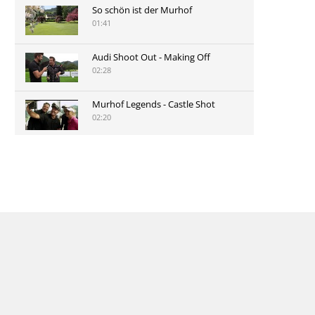
So schön ist der Murhof
01:41
Audi Shoot Out - Making Off
02:28
Murhof Legends - Castle Shot
02:20
Murhof Legends 2019 - Highlights
der Staysure Tour am Murhof
02:48