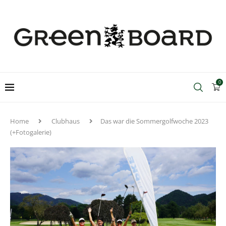
0
Home
Clubhaus
Das war die Sommergolfwoche 2023
(+Fotogalerie)