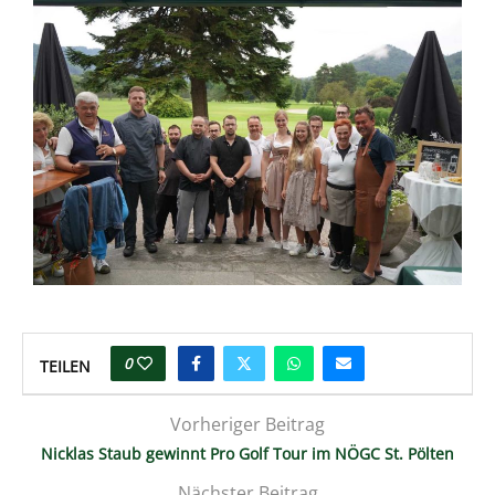
0
TEILEN
Vorheriger Beitrag
Nicklas Staub gewinnt Pro Golf Tour im NÖGC St. Pölten
Nächster Beitrag