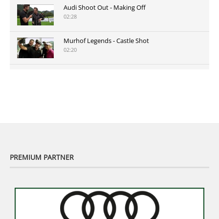
Audi Shoot Out - Making Off
02:28
Murhof Legends - Castle Shot
02:20
Murhof Legends 2019 - Highlights der Staysure
Tour am Murhof
02:48
PREMIUM PARTNER