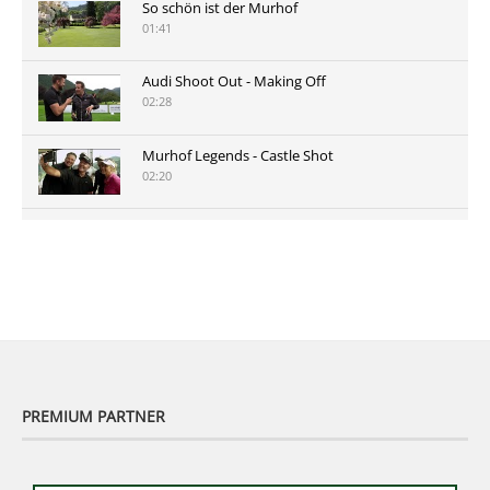
So schön ist der Murhof
01:41
Audi Shoot Out - Making Off
02:28
Murhof Legends - Castle Shot
02:20
Murhof Legends 2019 - Highlights der Staysure
Tour am Murhof
02:48
PREMIUM PARTNER