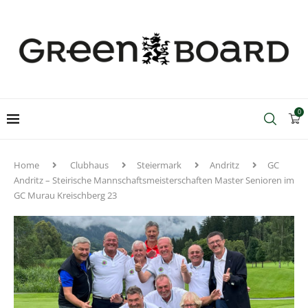
0
Home
Clubhaus
Steiermark
Andritz
GC
Andritz – Steirische Mannschaftsmeisterschaften Master Senioren im
GC Murau Kreischberg 23