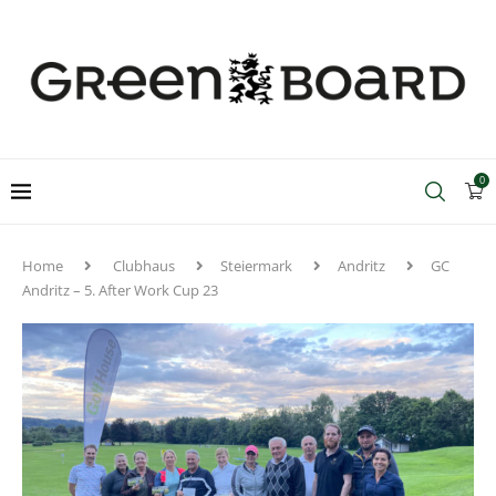
0
Home
Clubhaus
Steiermark
Andritz
GC
Andritz – 5. After Work Cup 23