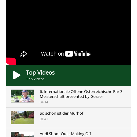
Top Videos
1
/
5
Videos
6. Internationale Offene Österreichische Par 3
Meisterschaft presented by Gösser
04:14
So schön ist der Murhof
01:41
Audi Shoot Out - Making Off