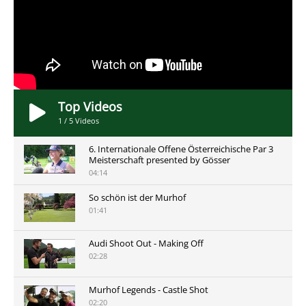
Top Videos
1
/
5
Videos
6. Internationale Offene Österreichische Par 3
Meisterschaft presented by Gösser
04:14
So schön ist der Murhof
01:41
Audi Shoot Out - Making Off
02:28
Murhof Legends - Castle Shot
02:20