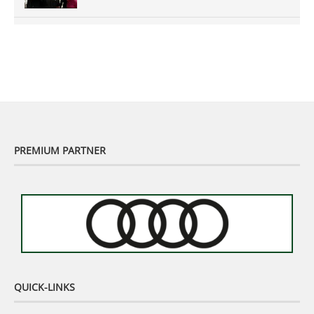
Murhof Legends 2019 - Highlights der Staysure
Tour am Murhof
02:48
PREMIUM PARTNER
QUICK-LINKS