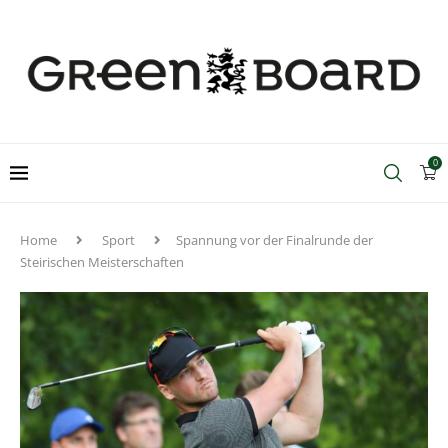
0
Home
Sport
Spannung vor der Finalrunde der
Steirischen Meisterschaften