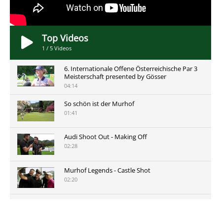
Top Videos
1
/
5
Videos
6. Internationale Offene Österreichische Par 3
Meisterschaft presented by Gösser
04:14
So schön ist der Murhof
01:41
Audi Shoot Out - Making Off
02:28
Murhof Legends - Castle Shot
02:20
Murhof Legends 2019 - Highlights der Staysure
Tour am Murhof
02:48