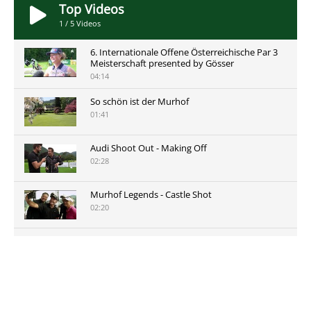
Top Videos
1
/
5
Videos
6. Internationale Offene Österreichische Par 3
Meisterschaft presented by Gösser
04:14
So schön ist der Murhof
01:41
Audi Shoot Out - Making Off
02:28
Murhof Legends - Castle Shot
02:20
Murhof Legends 2019 - Highlights der Staysure
Tour am Murhof
02:48