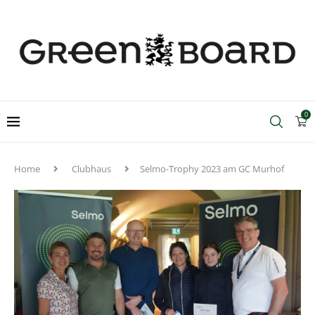
0
Home
Clubhaus
Selmo-Trophy 2023 am GC Murhof