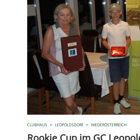
CLUBHAUS
LEOPOLDSDORF
NIEDERÖSTERREICH
Rookie Cup im GC Leopol