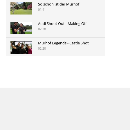
So schön ist der Murhof
01:41
Audi Shoot Out - Making Off
02:28
Murhof Legends - Castle Shot
02:20
Murhof Legends 2019 - Highlights
der Staysure Tour am Murhof
02:48