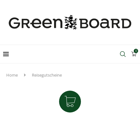
0
Home
Reisegutscheine