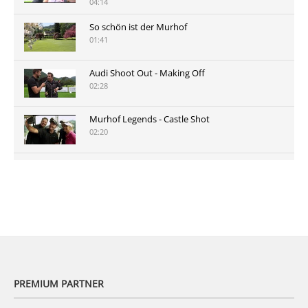
04:14
So schön ist der Murhof
01:41
Audi Shoot Out - Making Off
02:28
Murhof Legends - Castle Shot
02:20
Murhof Legends 2019 - Highlights der Staysure
Tour am Murhof
02:48
PREMIUM PARTNER