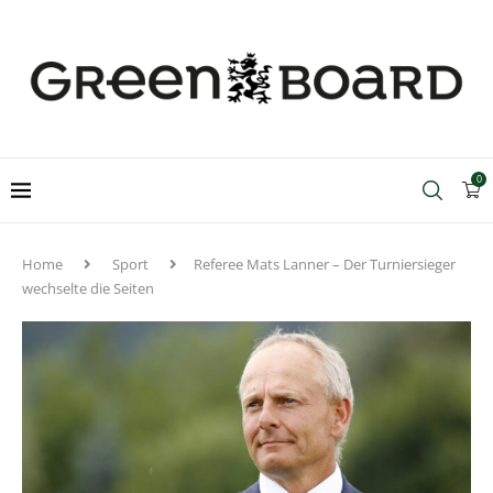
0
Home
Sport
Referee Mats Lanner – Der Turniersieger
wechselte die Seiten