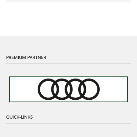
Murhof Legends 2019 - Highlights der Staysure
Tour am Murhof
02:48
PREMIUM PARTNER
QUICK-LINKS