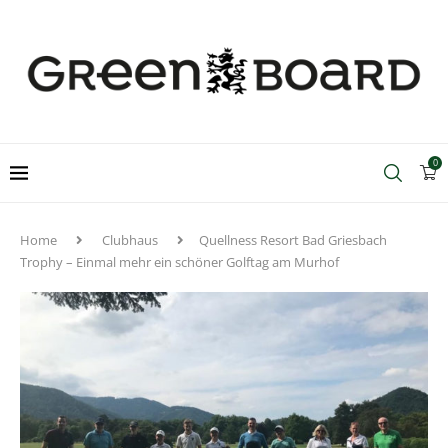
0
Home
Clubhaus
Quellness Resort Bad Griesbach
Trophy – Einmal mehr ein schöner Golftag am Murhof