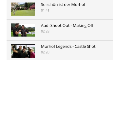
So schön ist der Murhof
01:41
Audi Shoot Out - Making Off
02:28
Murhof Legends - Castle Shot
02:20
Murhof Legends 2019 - Highlights
der Staysure Tour am Murhof
02:48