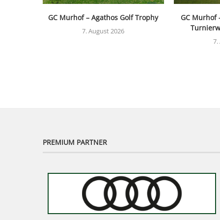
GC Murhof – Agathos Golf Trophy
GC Murhof 
Turnierw
7. August 2026
7.
PREMIUM PARTNER