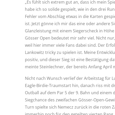
„Es fühlt sich extrem gut an, dass ich mein S
habe ich so solide gespielt, wie in den drei 
Fehler vom Abschlag etwas in die Karten gespie
ist. Jetzt gönne ich mir das eine oder andere Si
Glanzleistung mit einem Siegerscheck in Höhe 
Gösser Open bedeutet mir sehr viel. Nicht nur,
weil hier immer viele Fans dabei sind. Der Erfo
Lankowitz tricky zu spielen ist. Meine Entwic
positiv, und dieser Sieg ist eine Bestätigung da
meinte Steinlechner, der bereits Anfang April 
Nicht nach Wunsch verlief der Arbeitstag für
Eagle-Birdie-Traumstart hin, danach riss mit d
Outball auf dem Par 5 der 9. Bahn und einem 
Siegchance des zweifachen Gösser-Open-Gewinn
Turn spielte sich Nemecz zurück in die roten Za
immerhin noch für den geteilten vierten Rang.