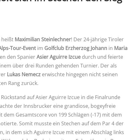
heißt
Maximilian Steinlechner
! Der 24-jährige Tiroler
Alps-Tour-Event
im
Golfclub Erzherzog Johann
in
Maria
gen den Spanier
Asier Aguirre Izcue
durch und feierte
 einem über drei Runden gehenden Turnier. Der als
rer
Lukas Nemecz
erwischte hingegen nicht seinen
rten Rang zurück.
Rückstand auf Asier Aguirre Izcue in die Finalrunde
achte der Innsbrucker eine grandiose, bogeyfreie
it dem Gesamtscore von 199 Schlägen (-17) mit dem
 notierte. Somit musste ein Stechen auf dem Par 4 der
n, in dem sich Aguirre Izcue mit einem Abschlag links