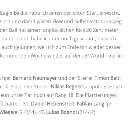
agle-Birdie habe ich einen perfekten Start erwischt.
siert und damit waren Flow und Selbstvertrauen weg.
der Ball mit einem unglücklichen Kick 20 Zentimeter
 dahin. Dann habe ich nur noch geschaut, dass ich
r auch gelungen, weil ich zum Ende hin wieder besser
der kommenden Woche wieder auf der DP World Tour im
burger
Bernard Neumayer
und der Steirer
Timon Baltl
 14. Platz. Der Steirer
Niklas Regner
katapultierte sich
neun unter Par noch auf Rang 18. Die Platzierungen
ft hatten: 31.
Daniel Hebenstreit
,
Fabian Lang
(je
Wiegele
(212/-4), 47.
Lukas Boandl
(214/-2).