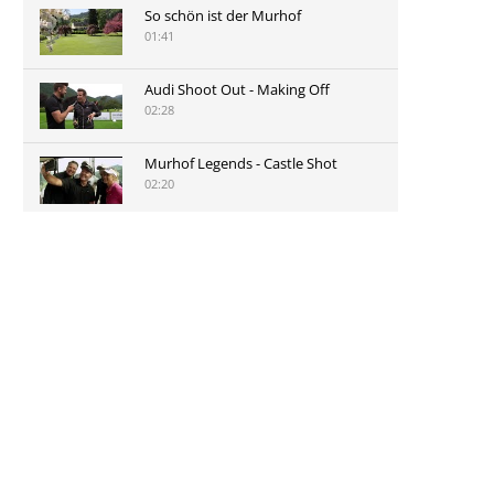
So schön ist der Murhof
01:41
Audi Shoot Out - Making Off
02:28
Murhof Legends - Castle Shot
02:20
Murhof Legends 2019 - Highlights
der Staysure Tour am Murhof
02:48