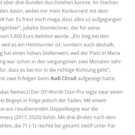
piel über drei Runden durchziehen konnte. Im Stechen
Runden davor, wobei mir mein Konkurrent mit dem
lt hat. Es freut mich mega, dass alles so aufgegangen
egerbier“, jubelte Steinlechner, der für seine
von 5.800 Euro belohnt wurde. „Ein Sieg bei den
 weil es ein Heimturnier ist, sondern auch deshalb,
lg hat einen hohen Stellenwert, weil der Platz in Maria
klung war schon in den vergangenen zwei Monaten sehr
für, dass es bei mir in die richtige Richtung geht“,
mit zwei Erfolgen beim
Audi Circuit
aufgezeigt hatte.
 Lukas Nemecz! Der DP-World-Tour-Pro legte zwar einen
rei Bogeys in Folge jedoch der Faden. Mit einem
daraus resultierenden Doppelbogey war die
ers (2017, 2020) dahin. Mit drei Birdies nach dem
hlen, die 71 (-1) reichte bei gesamt zwölf unter Par