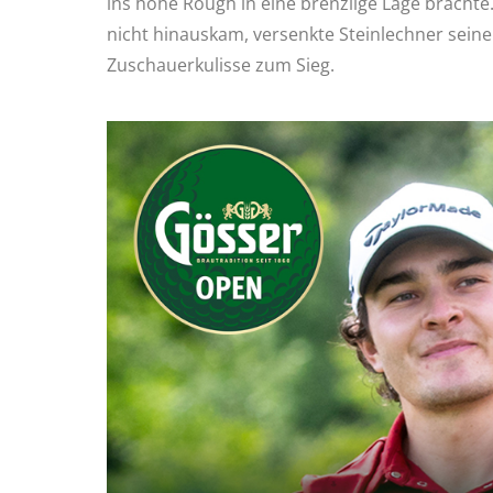
ins hohe Rough in eine brenzlige Lage brachte
nicht hinauskam, versenkte Steinlechner seine
Zuschauerkulisse zum Sieg.