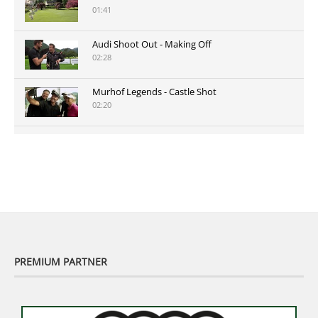
01:41
Audi Shoot Out - Making Off
02:28
Murhof Legends - Castle Shot
02:20
Murhof Legends 2019 - Highlights der Staysure
Tour am Murhof
02:48
PREMIUM PARTNER