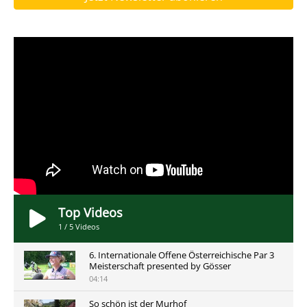
Top Videos
1
/
5
Videos
6. Internationale Offene Österreichische Par 3
Meisterschaft presented by Gösser
04:14
So schön ist der Murhof