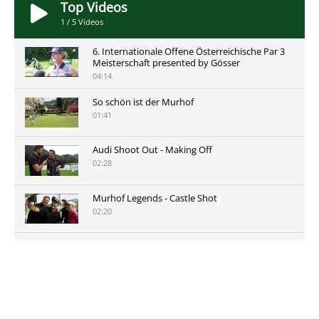
Top Videos
1
/
5
Videos
6. Internationale Offene Österreichische Par 3
Meisterschaft presented by Gösser
04:14
So schön ist der Murhof
01:41
Audi Shoot Out - Making Off
02:28
Murhof Legends - Castle Shot
02:20
Murhof Legends 2019 - Highlights der Staysure
Tour am Murhof
02:48