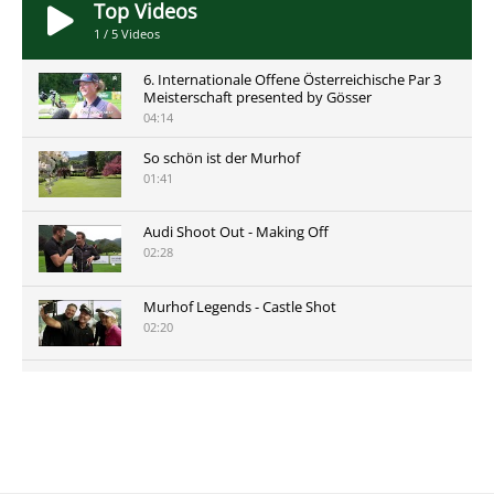
Top Videos
1
/
5
Videos
6. Internationale Offene Österreichische Par 3
Meisterschaft presented by Gösser
04:14
So schön ist der Murhof
01:41
Audi Shoot Out - Making Off
02:28
Murhof Legends - Castle Shot
02:20
Murhof Legends 2019 - Highlights der Staysure
Tour am Murhof
02:48